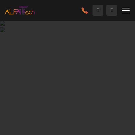
Главная
Решения
Информационная безопасность
Аудит действий пользователей, как один из методов
повышения ИБ предприятия, позволяет уменьшить
утечку информации по причине халатности
пользователей. Кроме этого, руководители часто хотят