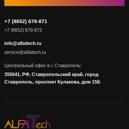
Видеоконференцсвязь
+7 (8652) 678-871
Поставка продуктов для резервного копирования данных
+7 (8652) 678-872
Аудит и консалтинг
info@alfaitech.ru
Соответствие требованиям и стандартам
service@alfaitech.ru
Антивирусная защита
Контроль действий пользователей
Центральный офис в г. Ставрополь:
Управление доступом
355041, РФ, Ставропольский край, город
Сетевая безопасность
Ставрополь, проспект Кулакова, дом 15Б