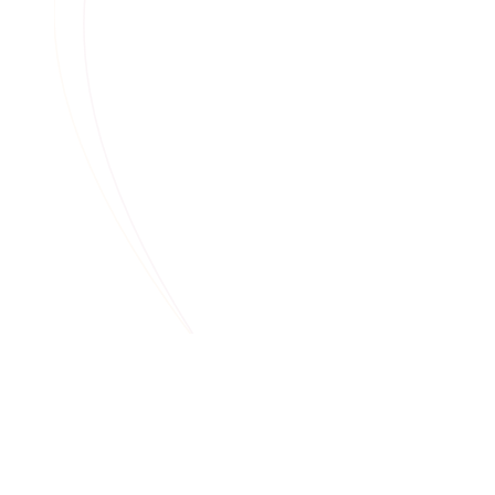
Миграция ИТ инфраструктуры и
серверов приложений 1С от
зарубежных провайдеров более 1000
пользователей федеральной сети
аптек, а также комплексная поставка
серверного оборудование в ЦОД
заказчика.