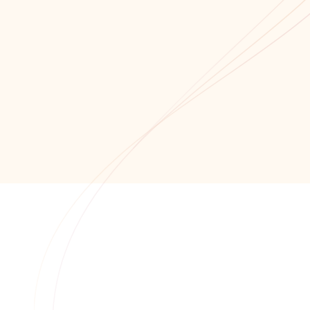
Мы всегда открыты для сотрудничества!
Связаться с нами!
Обратный звонок
+7 (8652) 678-871
+7 (8652) 678-872
info@alfaitech.ru
355041, РФ, Ставропольский край, город
Ставрополь, проспект Кулакова, дом 15Б