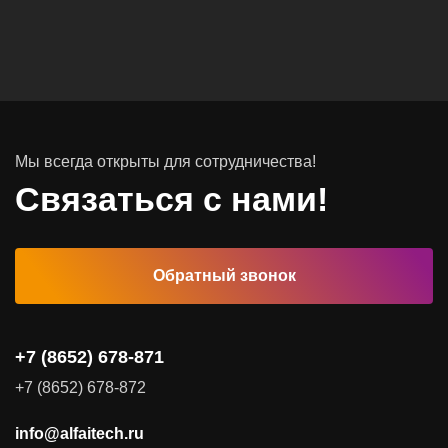
Вычислительные массивы
Инфраструктурное ПО
Системы хранения данных
Инфраструктура серверных помещений
Мы всегда открыты для сотрудничества!
Программное обеспечение
Связаться с нами!
Автоматизированные рабочие места
Обратный звонок
Комплексные услуги
Видеоконференцсвязь
+7 (8652) 678-871
Поставка продуктов для резервного копирования данных
+7 (8652) 678-872
Аудит и консалтинг
info@alfaitech.ru
Соответствие требованиям и стандартам