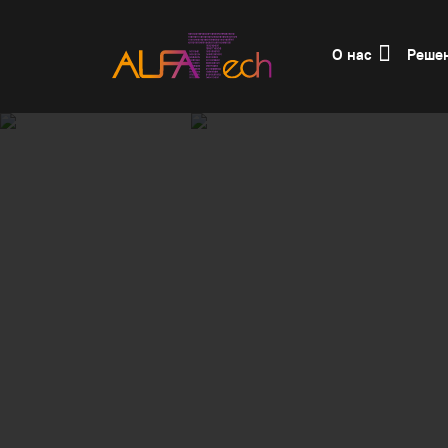
О нас
Реше
Главная
Решения
Сети и телекоммун
В структуре любого предприятия где 
встает вопрос коммуникации сотрудник