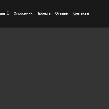
ния
Опросники
Проекты
Отзывы
Контакты
икации
Видеоконференцсвязь
возникает проблема общения между удаленными фил
ов.