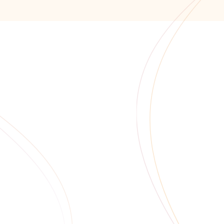
355041, РФ, Ставропольс
проспект Кулакова, дом 