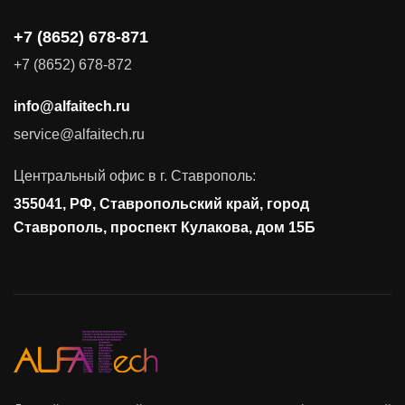
+7 (8652) 678-871
Поставка продуктов для резервного копирования данных
+7 (8652) 678-872
Аудит и консалтинг
info@alfaitech.ru
Соответствие требованиям и стандартам
service@alfaitech.ru
Антивирусная защита
Контроль действий пользователей
Центральный офис в г. Ставрополь:
Управление доступом
355041, РФ, Ставропольский край, город
Сетевая безопасность
Ставрополь, проспект Кулакова, дом 15Б