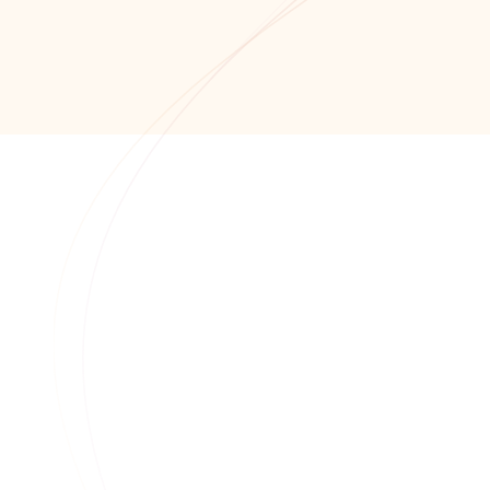
+7 (8652) 678-871
+7 (8652) 678-872
info@alfaitech.ru
355041, РФ, Ставропольский край, город
Ставрополь, проспект Кулакова, дом 15Б