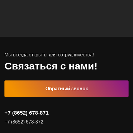
Вычислительные массивы
Инфраструктурное ПО
Системы хранения данных
Инфраструктура серверных помещений
Мы всегда открыты для сотрудничества!
Программное обеспечение
Связаться с нами!
Автоматизированные рабочие места
Обратный звонок
Комплексные услуги
Видеоконференцсвязь
+7 (8652) 678-871
Поставка продуктов для резервного копирования данных
+7 (8652) 678-872
Аудит и консалтинг