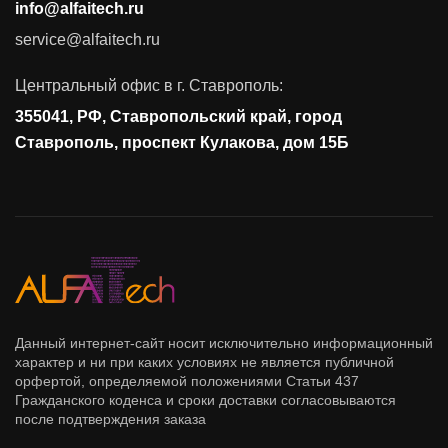
info@alfaitech.ru
Соответствие требованиям и стандартам
service@alfaitech.ru
Антивирусная защита
Контроль действий пользователей
Центральный офис в г. Ставрополь:
Управление доступом
355041, РФ, Ставропольский край, город
Сетевая безопасность
Ставрополь, проспект Кулакова, дом 15Б
Данный интернет-сайт носит исключительно информационный
характер и ни при каких условиях не является публичной
орфертой, определяемой положениями Статьи 437
Гражданского коденса и сроки доставки согласовываются
после подтверждения заказа