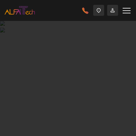
Главная
Решения
Сети и телекоммуникации
Одним из важнейших этапов построение
структурированной кабельной системы является этап