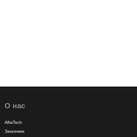
Оставить заявку
О нас
Узнать больше или заказать
AlfaiTech
Заказчики