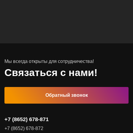
Вычислительные массивы
Инфраструктурное ПО
Системы хранения данных
Инфраструктура серверных помещений
Мы всегда открыты для сотрудничества!
Программное обеспечение
Связаться с нами!
Автоматизированные рабочие места
Обратный звонок
Комплексные услуги
Видеоконференцсвязь
+7 (8652) 678-871
Поставка продуктов для резервного копирования данных
+7 (8652) 678-872