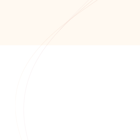
Обратный звонок
+7 (8652) 678-871
+7 (8652) 678-872
info@alfaitech.ru
355041, РФ, Ставропольский край, город
Ставрополь, проспект Кулакова, дом 15Б