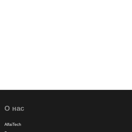
и Аутсорсинг
Оставить заявку
О нас
Узнать больше или заказать
AlfaiTech