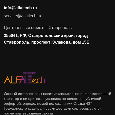
Аудит и консалтинг
info@alfaitech.ru
Соответствие требованиям и стандартам
service@alfaitech.ru
Антивирусная защита
Контроль действий пользователей
Центральный офис в г. Ставрополь:
Управление доступом
355041, РФ, Ставропольский край, город
Сетевая безопасность
Ставрополь, проспект Кулакова, дом 15Б
Данный интернет-сайт носит исключительно информационный
характер и ни при каких условиях не является публичной
орфертой, определяемой положениями Статьи 437
Гражданского коденса и сроки доставки согласовываются
после подтверждения заказа