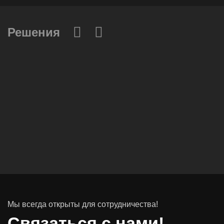
Решения
Вычислительные массивы
Инфраструктурное ПО
Системы хранения данных
Инфраструктура серверных помещений
Мы всегда открыты для сотрудничества!
Программное обеспечение
Связаться с нами!