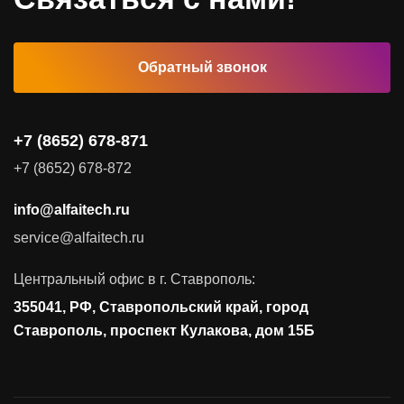
Автоматизированные рабочие места
Обратный звонок
Комплексные услуги
Видеоконференцсвязь
+7 (8652) 678-871
Поставка продуктов для резервного копирования данных
+7 (8652) 678-872
Аудит и консалтинг
info@alfaitech.ru
Соответствие требованиям и стандартам
service@alfaitech.ru
Антивирусная защита
Контроль действий пользователей
Центральный офис в г. Ставрополь:
Управление доступом
355041, РФ, Ставропольский край, город
Сетевая безопасность
Ставрополь, проспект Кулакова, дом 15Б